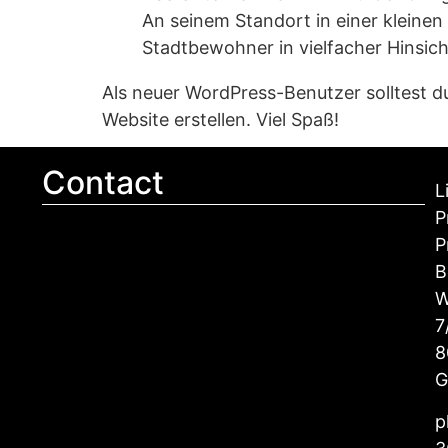
An seinem Standort in einer kleinen
Stadtbewohner in vielfacher Hinsich
Als neuer WordPress-Benutzer solltest 
Website erstellen. Viel Spaß!
Contact
L
P
P
B
W
7
8
G
p