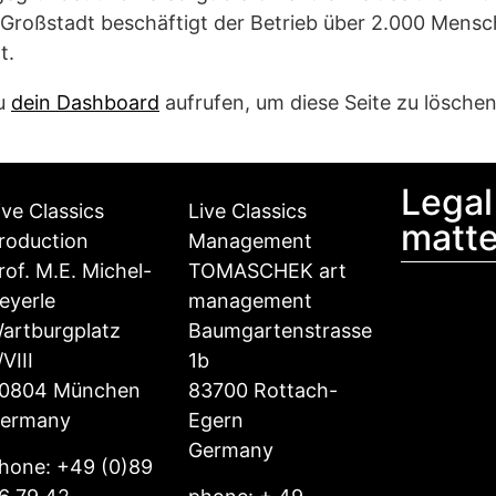
 Großstadt beschäftigt der Betrieb über 2.000 Mensc
t.
du
dein Dashboard
aufrufen, um diese Seite zu löschen
Legal
ive Classics
Live Classics
matte
roduction
Management
rof. M.E. Michel-
TOMASCHEK art
eyerle
management
artburgplatz
Baumgartenstrasse
/VIII
1b
0804 München
83700 Rottach-
ermany
Egern
Germany
hone: +49 (0)89